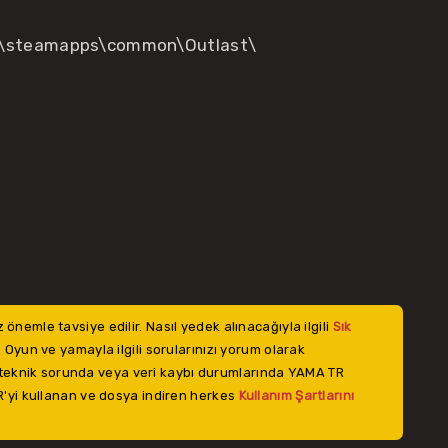
am\steamapps\common\Outlast\
mle tavsiye edilir. Nasıl yedek alınacağıyla ilgili
Sık
 Oyun ve yamayla ilgili sorularınızı yorum olarak
r teknik sorunda veya veri kaybı durumlarında YAMA TR
'yi kullanan ve dosya indiren herkes
Kullanım Şartlarını