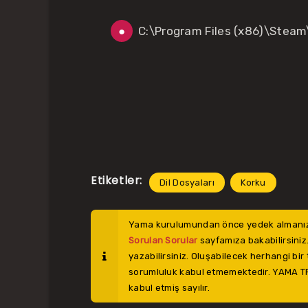
C:\Program Files (x86)\Ste
Etiketler:
Dil Dosyaları
Korku
Yama kurulumundan önce yedek almanız öne
Sorulan Sorular
sayfamıza bakabilirsiniz.
yazabilirsiniz. Oluşabilecek herhangi bi
sorumluluk kabul etmemektedir. YAMA TR
kabul etmiş sayılır.