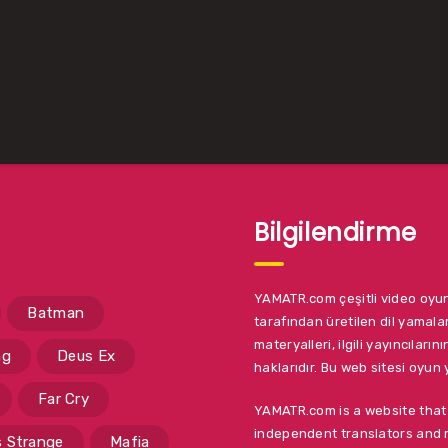
Bilgilendirme
YAMATR.com çeşitli video oyun
Batman
tarafından üretilen dil yamalar
materyalleri, ilgili yayıncıların
ng
Deus Ex
haklarıdır. Bu web sitesi oyun y
Far Cry
YAMATR.com is a website tha
independent translators and 
is Strange
Mafia