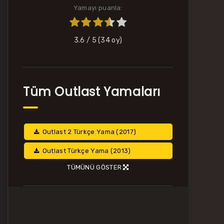
Yamayı puanla:
3.6
/ 5 (
34
oy)
Tüm Outlast Yamaları
Outlast 2 Türkçe Yama (2017)
Outlast Türkçe Yama (2013)
TÜMÜNÜ GÖSTER