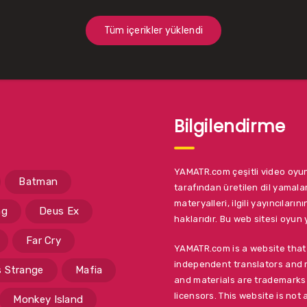
Tüm içerikler yüklendi
Bilgilendirme
YAMATR.com çeşitli video oyun
Batman
tarafından üretilen dil yamalar
materyalleri, ilgili yayıncıların
ng
Deus Ex
haklarıdır. Bu web sitesi oyun y
Far Cry
YAMATR.com is a website tha
independent translators and 
is Strange
Mafia
and materials are trademarks 
licensors. This website is not 
Monkey Island