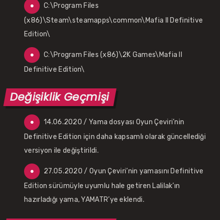
C:\Program Files
(x86)\Steam\steamapps\common\Mafia II Definitive
Edition\
C:\Program Files (x86)\2K Games\Mafia II
Definitive Edition\
Değişiklik Geçmişi
14.06.2020 / Yama dosyası Oyun Çeviri’nin
Definitive Edition için daha kapsamlı olarak güncellediği
versiyon ile değiştirildi.
27.05.2020 / Oyun Çeviri’nin yamasını Definitive
Edition sürümüyle uyumlu hale getiren Lalilak’ın
hazırladığı yama, YAMATR’ye eklendi.