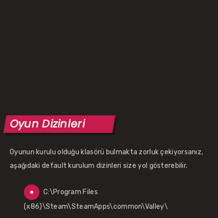
Oyun Dizinleri
Oyunun kurulu olduğu klasörü bulmakta zorluk çekiyorsanız,
aşağıdaki default kurulum dizinleri size yol gösterebilir.
C:\Program Files
(x86)\Steam\SteamApps\common\Valley\