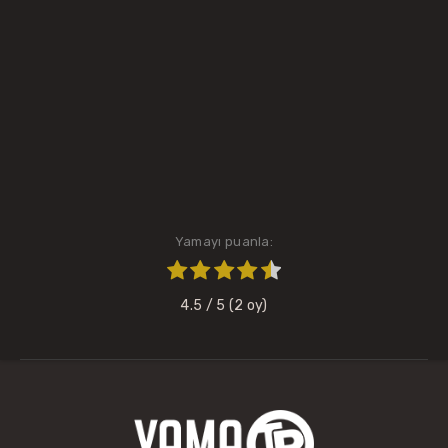
Yamayı puanla:
4.5
/ 5 (
2
oy)