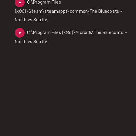
C:\Program Files
(x86)\Steam\steamapps\common\The Bluecoats –
North vs South\
C:\Program Files (x86)\Microids\The Bluecoats –
North vs South\