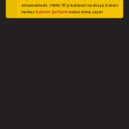
etmemektedir. YAMA TR'yi kullanan ve dosya indiren
herkes
Kullanım Şartlarını
kabul etmiş sayılır.